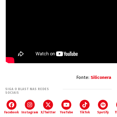
Fonte:
Siliconera
SIGA O BLAST NAS REDES
SOCIAIS
Facebook
Instagram
X/Twitter
YouTube
TikTok
Spotify
T