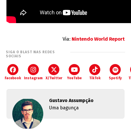
Via:
Nintendo World Report
SIGA O BLAST NAS REDES
SOCIAIS
Facebook
Instagram
X/Twitter
YouTube
TikTok
Spotify
T
Gustavo Assumpção
Uma bagunça