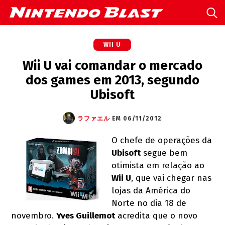
WII U
Wii U vai comandar o mercado
dos games em 2013, segundo
Ubisoft
ラファエル
EM 06/11/2012
O chefe de operações da
Ubisoft
segue bem
otimista em relação ao
Wii U
, que vai chegar nas
lojas da América do
Norte no dia 18 de
novembro.
Yves Guillemot
acredita que o novo