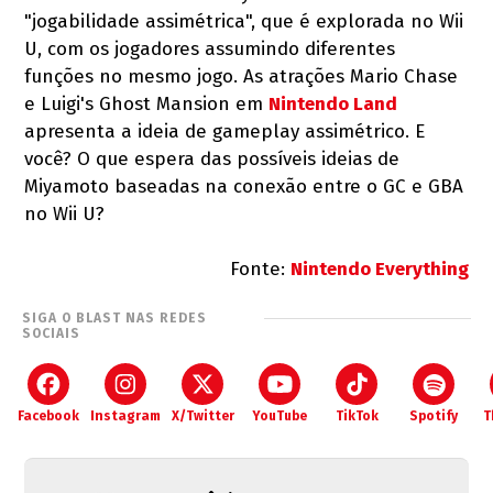
"jogabilidade assimétrica", que é explorada no Wii
U, com os jogadores assumindo diferentes
funções no mesmo jogo. As atrações Mario Chase
e Luigi's Ghost Mansion em
Nintendo Land
apresenta a ideia de gameplay assimétrico. E
você? O que espera das possíveis ideias de
Miyamoto baseadas na conexão entre o GC e GBA
no Wii U?
Fonte:
Nintendo Everything
SIGA O BLAST NAS REDES
SOCIAIS
Facebook
Instagram
X/Twitter
YouTube
TikTok
Spotify
T