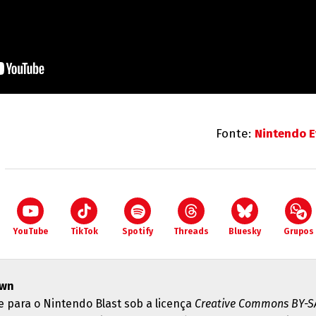
Fonte:
Nintendo E
YouTube
TikTok
Spotify
Threads
Bluesky
Grupos
wn
e para o Nintendo Blast sob a licença
Creative Commons BY-SA