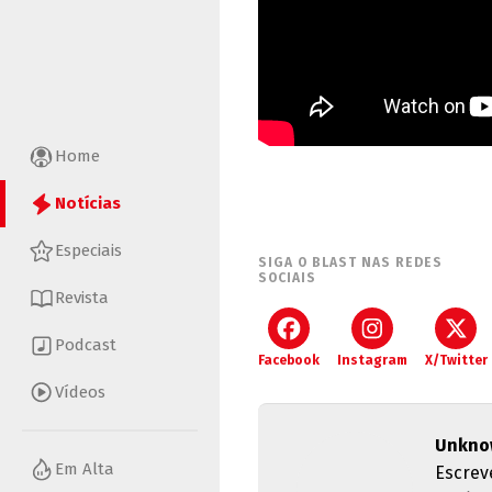
Home
Notícias
Especiais
SIGA O BLAST NAS REDES
SOCIAIS
Revista
Podcast
Facebook
Instagram
X/Twitter
Vídeos
Unkno
Em Alta
Escrev