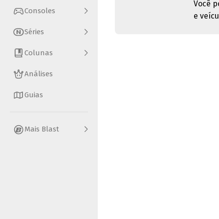
Você p
Consoles
e veícu
Séries
Colunas
Análises
Guias
Mais Blast