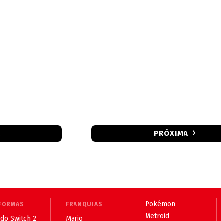
R
PRÓXIMA
Pokémon
FORMAS
FRANQUIAS
Metroid
do Switch 2
Mario