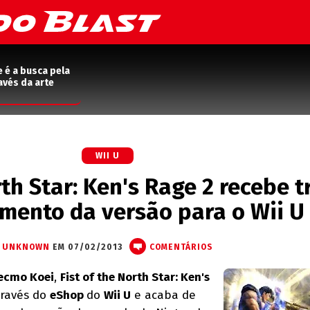
e é a busca pela
avés da arte
WII U
rth Star: Ken's Rage 2 recebe t
mento da versão para o Wii U
UNKNOWN
EM 07/02/2013
COMENTÁRIOS
ecmo Koei
,
Fist of the North Star: Ken's
través do
eShop
do
Wii U
e acaba de