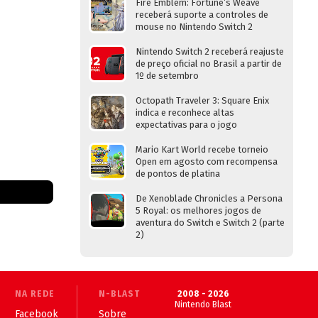
Fire Emblem: Fortune’s Weave
receberá suporte a controles de
mouse no Nintendo Switch 2
Nintendo Switch 2 receberá reajuste
de preço oficial no Brasil a partir de
1º de setembro
Octopath Traveler 3: Square Enix
indica e reconhece altas
expectativas para o jogo
Mario Kart World recebe torneio
Open em agosto com recompensa
de pontos de platina
De Xenoblade Chronicles a Persona
5 Royal: os melhores jogos de
aventura do Switch e Switch 2 (parte
2)
NA REDE
N-BLAST
2008 - 2026
Nintendo Blast
Facebook
Sobre