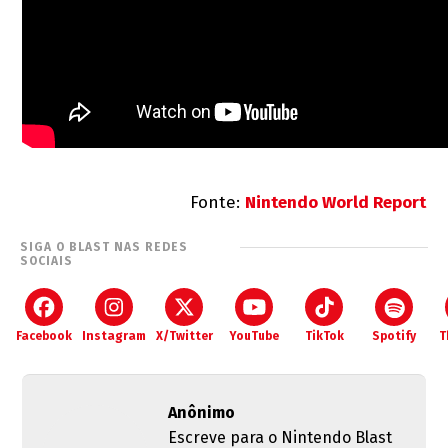
Fonte:
Nintendo World Report
SIGA O BLAST NAS REDES
SOCIAIS
Facebook
Instagram
X/Twitter
YouTube
TikTok
Spotify
T
Anônimo
Escreve para o Nintendo Blast