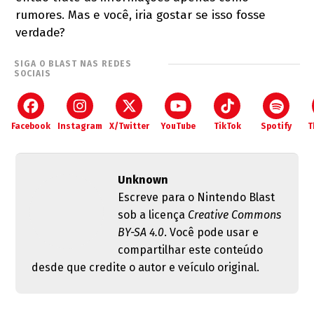
rumores. Mas e você, iria gostar se isso fosse
verdade?
SIGA O BLAST NAS REDES
SOCIAIS
Facebook
Instagram
X/Twitter
YouTube
TikTok
Spotify
T
Unknown
Escreve para o Nintendo Blast
sob a licença
Creative Commons
BY-SA 4.0
. Você pode usar e
compartilhar este conteúdo
desde que credite o autor e veículo original.