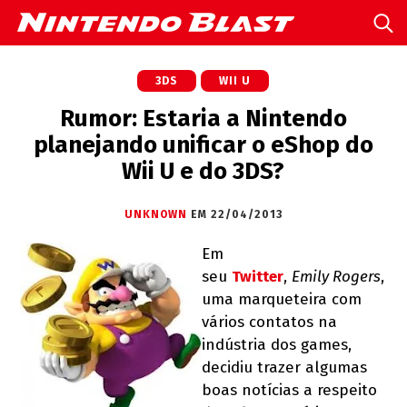
3DS
WII U
Rumor: Estaria a Nintendo
planejando unificar o eShop do
Wii U e do 3DS?
UNKNOWN
EM 22/04/2013
Em
seu
Twitter
,
Emily Rogers
,
uma marqueteira com
vários contatos na
indústria dos games,
decidiu trazer algumas
boas notícias a respeito