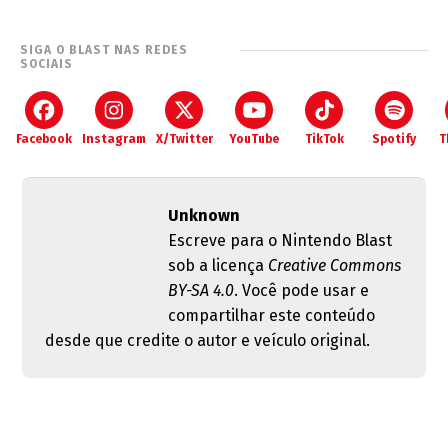
SIGA O BLAST NAS REDES
SOCIAIS
Facebook
Instagram
X/Twitter
YouTube
TikTok
Spotify
T
Unknown
Escreve para o Nintendo Blast
sob a licença
Creative Commons
BY-SA 4.0
. Você pode usar e
compartilhar este conteúdo
desde que credite o autor e veículo original.