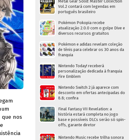
Metal Gear Solid: Master Collection
Vol.2 contará com legendas em
português brasileiro
Pokémon Pokopia recebe
atualização 2.0.0 com o golpe Dive e
diversos recursos gratuitos
Pokémon e adidas revelam coleção
de tênis para celebrar os 30 anos da
franquia
Nintendo Today! receberá
personalização dedicada à franquia
Fire Emblem
Nintendo Switch 2 já aparece com
desconto em ofertas antecipadas do
8.8; confira
regam
nhum
Final Fantasy VII Revelation: a
história estará completa no jogo
 que nos
base e possíveis DLCs serão só spin-
te
offs, garante diretor
xistência
Nintendo Music recebe trilha sonora