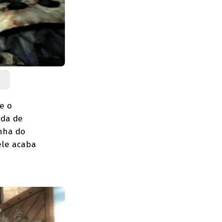
e o
ida de
inha do
ele acaba