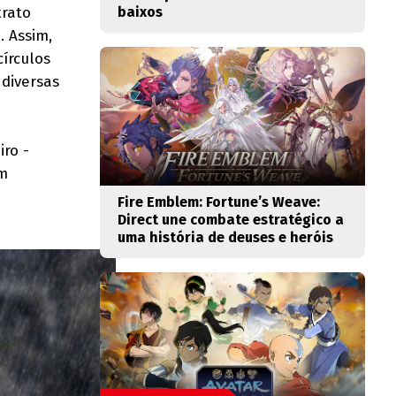
trato
baixos
. Assim,
írculos
diversas
iro -
em
Fire Emblem: Fortune’s Weave:
Direct une combate estratégico a
uma história de deuses e heróis