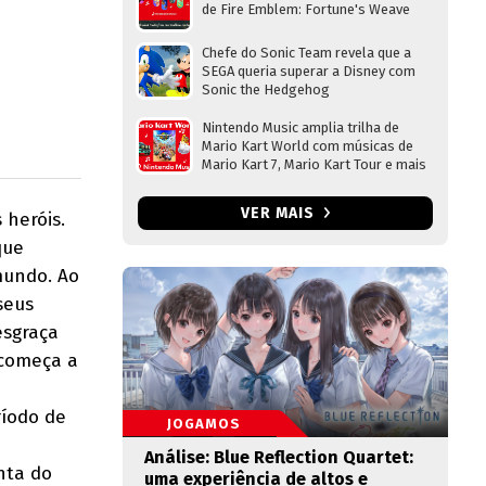
de Fire Emblem: Fortune's Weave
Chefe do Sonic Team revela que a
SEGA queria superar a Disney com
Sonic the Hedgehog
Nintendo Music amplia trilha de
Mario Kart World com músicas de
Mario Kart 7, Mario Kart Tour e mais
VER MAIS
 heróis.
que
mundo. Ao
seus
esgraça
 começa a
íodo de
JOGAMOS
Análise: Blue Reflection Quartet:
nta do
uma experiência de altos e