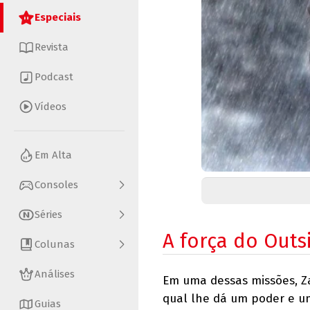
Especiais
Revista
Podcast
Vídeos
Em Alta
Consoles
Séries
A força do Outs
Colunas
Análises
Em uma dessas missões, Z
qual lhe dá um poder e u
Guias