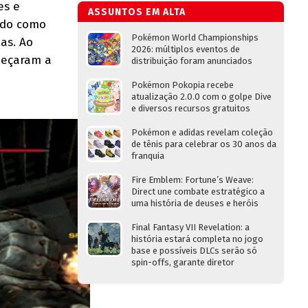
es e
ASSUNTOS EM ALTA
ido como
Pokémon World Championships
as. Ao
2026: múltiplos eventos de
meçaram a
distribuição foram anunciados
Pokémon Pokopia recebe
atualização 2.0.0 com o golpe Dive
e diversos recursos gratuitos
Pokémon e adidas revelam coleção
de tênis para celebrar os 30 anos da
franquia
Fire Emblem: Fortune’s Weave:
Direct une combate estratégico a
uma história de deuses e heróis
Final Fantasy VII Revelation: a
história estará completa no jogo
base e possíveis DLCs serão só
spin-offs, garante diretor