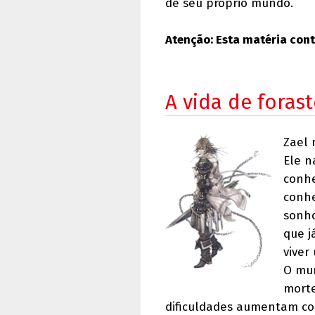
de seu próprio mundo.
Atenção: Esta matéria cont
A vida de forast
Zael 
Ele n
conhe
conhe
sonho
que j
viver
O mu
morte
dificuldades aumentam co