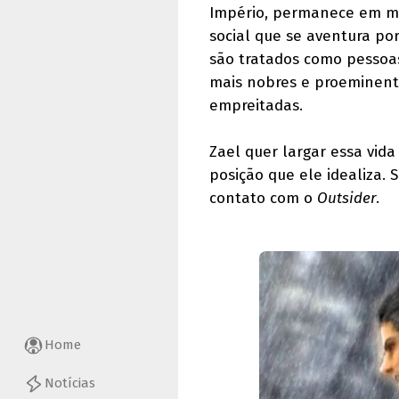
Império, permanece em me
social que se aventura po
são tratados como pessoas
mais nobres e proeminente
empreitadas.
Zael quer largar essa vida 
posição que ele idealiza.
contato com o
Outsider
.
Home
Notícias