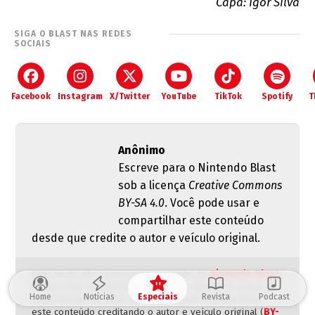
Capa: Igor Silva
SIGA O BLAST NAS REDES
SOCIAIS
Facebook
Instagram
X/Twitter
YouTube
TikTok
Spotify
T
Anônimo
Escreve para o Nintendo Blast
sob a licença
Creative Commons
BY-SA 4.0
. Você pode usar e
compartilhar este conteúdo
desde que credite o autor e veículo original.
Este texto não representa a opinião do
Nintendo Blast
.
Somos uma comunidade de gamers aberta às visões e
Home
Notícias
Especiais
Revista
Podcast
experiências de cada autor. Você pode compartilhar
este conteúdo creditando o autor e veículo original (
BY-