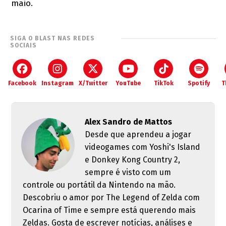
maio.
SIGA O BLAST NAS REDES
SOCIAIS
Facebook
Instagram
X/Twitter
YouTube
TikTok
Spotify
T
Alex Sandro de Mattos
Desde que aprendeu a jogar
videogames com Yoshi's Island
e Donkey Kong Country 2,
sempre é visto com um
controle ou portátil da Nintendo na mão.
Descobriu o amor por The Legend of Zelda com
Ocarina of Time e sempre está querendo mais
Zeldas. Gosta de escrever notícias, análises e