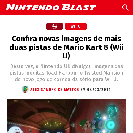
WII U
Confira novas imagens de mais
duas pistas de Mario Kart 8 (Wii
U)
Desta vez, a Nintendo UK divulgou imagens das
pistas inéditas Toad Harbour e Twisted Mansion
do novo jogo de corrida da série para Wii U.
ALEX SANDRO DE MATTOS
EM 04/03/2014