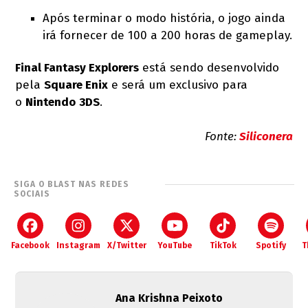
Após terminar o modo história, o jogo ainda
irá fornecer de 100 a 200 horas de gameplay.
Final Fantasy Explorers
está sendo desenvolvido
pela
Square Enix
e será um exclusivo para
o
Nintendo
3DS
.
Fonte:
Siliconera
SIGA O BLAST NAS REDES
SOCIAIS
Facebook
Instagram
X/Twitter
YouTube
TikTok
Spotify
T
Ana Krishna Peixoto