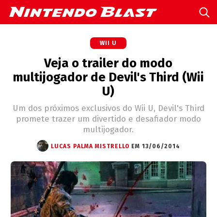
WII U
Veja o trailer do modo
multijogador de Devil's Third (Wii
U)
Um dos próximos exclusivos do Wii U, Devil's Third
promete trazer um divertido e desafiador modo
multijogador.
LUCAS PALMA MISTRELLO
EM 13/06/2014