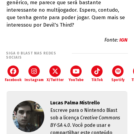
genérico, me parece que será bastante
interessante no multijogador. Espero, contudo,
que tenha gente para poder jogar. Quem mais se
interessou por Devil's Third?
Fonte:
IGN
SIGA O BLAST NAS REDES
SOCIAIS
Facebook
Instagram
X/Twitter
YouTube
TikTok
Spotify
T
Lucas Palma Mistrello
Escreve para o Nintendo Blast
sob a licença
Creative Commons
BY-SA 4.0
. Você pode usar e
compartilhar este conteúdo