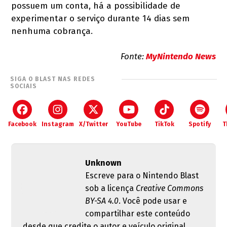
possuem um conta, há a possibilidade de
experimentar o serviço durante 14 dias sem
nenhuma cobrança.
Fonte:
MyNintendo News
SIGA O BLAST NAS REDES
SOCIAIS
Facebook
Instagram
X/Twitter
YouTube
TikTok
Spotify
T
Unknown
Escreve para o Nintendo Blast
sob a licença
Creative Commons
BY-SA 4.0
. Você pode usar e
compartilhar este conteúdo
desde que credite o autor e veículo original.