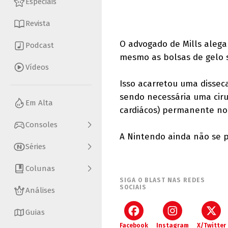
Especiais
Revista
O advogado de Mills alega
Podcast
mesmo as bolsas de gelo s
Vídeos
Isso acarretou uma dissecaç
sendo necessária uma ciru
Em Alta
cardiácos) permanente no 
Consoles
A Nintendo ainda não se p
Séries
Colunas
SIGA O BLAST NAS REDES
SOCIAIS
Análises
Guias
Facebook
Instagram
X/Twitter