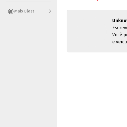
Mais Blast
Unkno
Escrev
Você p
e veícu