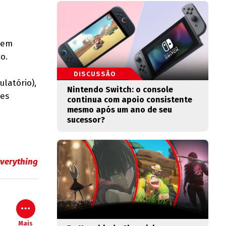
nem
o.
DISCUSSÃO
ulatório),
Nintendo Switch: o console
ues
continua com apoio consistente
mesmo após um ano de seu
sucessor?
verything
Mais