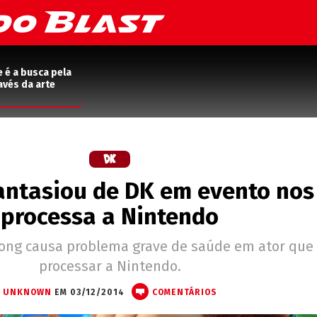
e é a busca pela
avés da arte
fantasiou de DK em evento nos
processa a Nintendo
ong causa problema grave de saúde em ator que
processar a Nintendo.
UNKNOWN
EM 03/12/2014
COMENTÁRIOS