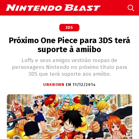
3DS
Próximo One Piece para 3DS terá
suporte à amiibo
Luffy e seus amigos vestirão roupas de
personagens Nintendo no próximo título para
3DS que terá suporte aos amiibo.
UNKNOWN
EM 11/12/2014