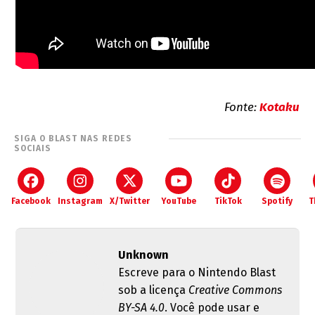
Fonte:
Kotaku
SIGA O BLAST NAS REDES
SOCIAIS
Facebook
Instagram
X/Twitter
YouTube
TikTok
Spotify
T
Unknown
Escreve para o Nintendo Blast
sob a licença
Creative Commons
BY-SA 4.0
. Você pode usar e