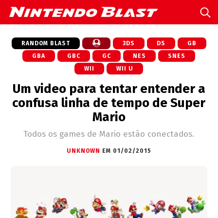
RANDOM BLAST
3DS
DS
GB
GBA
GBC
GC
NES
SNES
WII
WII U
Um video para tentar entender a
confusa linha de tempo de Super
Mario
Todos os games de Mario estão conectados.
UNKNOWN
EM 01/02/2015