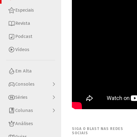
Especiais
Revista
Podcast
Vídeos
Em Alta
Consoles
Séries
Colunas
Análises
SIGA O BLAST NAS REDES
SOCIAIS
Guias