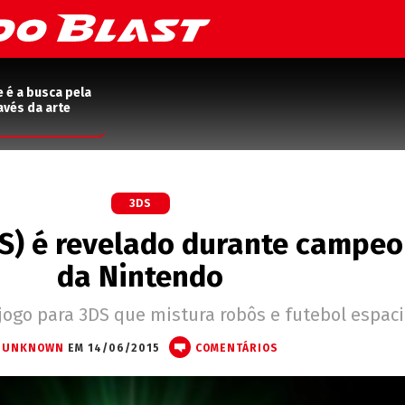
e é a busca pela
avés da arte
3DS
DS) é revelado durante campe
da Nintendo
 jogo para 3DS que mistura robôs e futebol espaci
UNKNOWN
EM 14/06/2015
COMENTÁRIOS