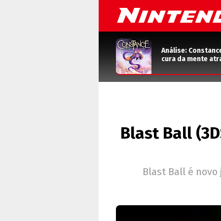
Análise: Constanc
cura da mente atr
Blast Ball (3
Blast Ball é novo