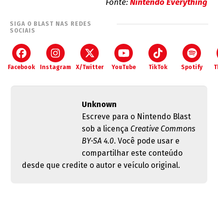
Fonte:
Nintendo Everything
SIGA O BLAST NAS REDES
SOCIAIS
Facebook
Instagram
X/Twitter
YouTube
TikTok
Spotify
T
Unknown
Escreve para o Nintendo Blast
sob a licença
Creative Commons
BY-SA 4.0
. Você pode usar e
compartilhar este conteúdo
desde que credite o autor e veículo original.