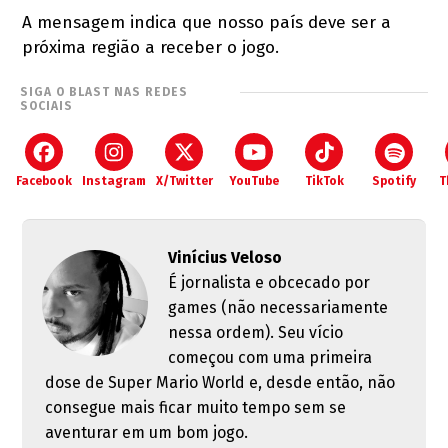
A mensagem indica que nosso país deve ser a
próxima região a receber o jogo.
SIGA O BLAST NAS REDES
SOCIAIS
Facebook
Instagram
X/Twitter
YouTube
TikTok
Spotify
T
Vinícius Veloso
É jornalista e obcecado por
games (não necessariamente
nessa ordem). Seu vício
começou com uma primeira
dose de Super Mario World e, desde então, não
consegue mais ficar muito tempo sem se
aventurar em um bom jogo.