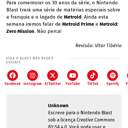
Para comemorar os 30 anos da série, o Nintendo
Blast trará uma série de matérias especiais sobre
a franquia e o legado de
Metroid
. Ainda esta
semana iremos falar de
Metroid Prime
e
Metroid:
Zero Mission
. Não perca!
Revisão: Vitor Tibério
SIGA O BLAST NAS REDES
SOCIAIS
Facebook
Instagram
X/Twitter
YouTube
TikTok
Spotify
T
Unknown
Escreve para o Nintendo Blast
sob a licença
Creative Commons
BY-SA 4.0
. Você pode usar e