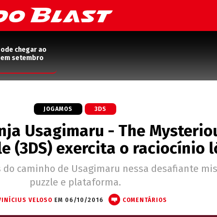
pode chegar ao
2 em setembro
JOGAMOS
3DS
inja Usagimaru - The Mysterio
e (3DS) exercita o raciocínio 
s do caminho de Usagimaru nessa desafiante mis
puzzle e plataforma.
VINÍCIUS VELOSO
EM 06/10/2016
COMENTÁRIOS