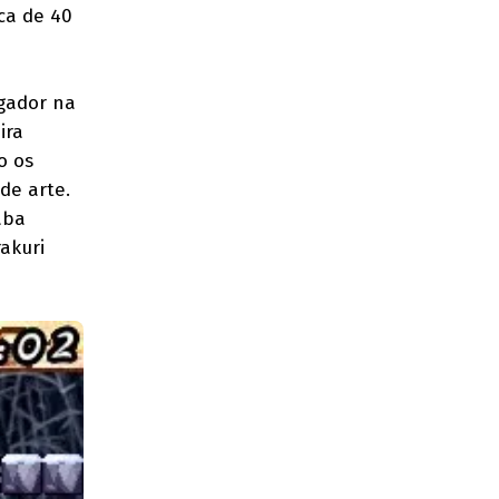
ca de 40
ogador na
ira
o os
de arte.
aba
akuri