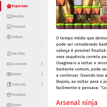
Especiais
Revista
Podcast
Vídeos
O tempo médio que demorei
pode ser considerado bast
cabeça é possível finaliz
Em Alta
uma sequência correta pa
Usagimaru a voltar e reco
Consoles
bastante comum, pode ser
Séries
a continuar. Quando isso a
Depois, ao voltar para o j
Colunas
facilmente e pensava: “Co
Análises
Arsenal ninja
Guias