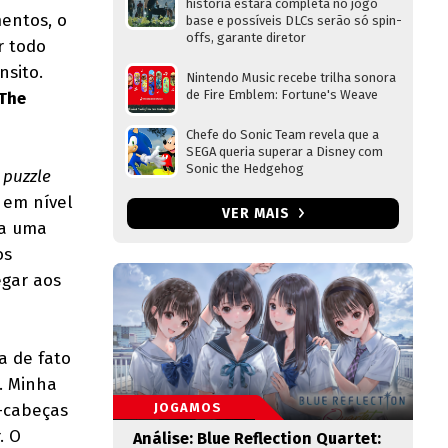
história estará completa no jogo
mentos, o
base e possíveis DLCs serão só spin-
offs, garante diretor
r todo
sito.
Nintendo Music recebe trilha sonora
de Fire Emblem: Fortune's Weave
 The
Chefe do Sonic Team revela que a
SEGA queria superar a Disney com
Sonic the Hedgehog
puzzle
 em nível
VER MAIS
da uma
os
egar aos
a de fato
. Minha
-cabeças
JOGAMOS
. O
Análise: Blue Reflection Quartet: