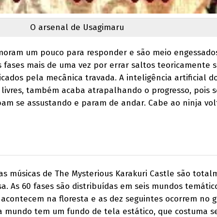
O arsenal de Usagimaru
emoram um pouco para responder e são meio engessados
s fases mais de uma vez por errar saltos teoricamente s
ados pela mecânica travada. A inteligência artificial d
 livres, também acaba atrapalhando o progresso, pois s
bam se assustando e param de andar. Cabe ao ninja vol
as músicas de The Mysterious Karakuri Castle são tota
a. As 60 fases são distribuídas em seis mundos temátic
 acontecem na floresta e as dez seguintes ocorrem no 
 mundo tem um fundo de tela estático, que costuma s