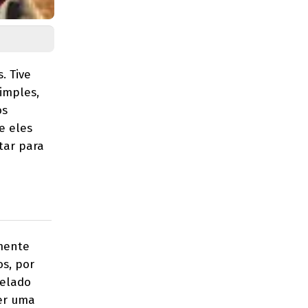
. Tive
imples,
os
e eles
tar para
lmente
os, por
gelado
er uma