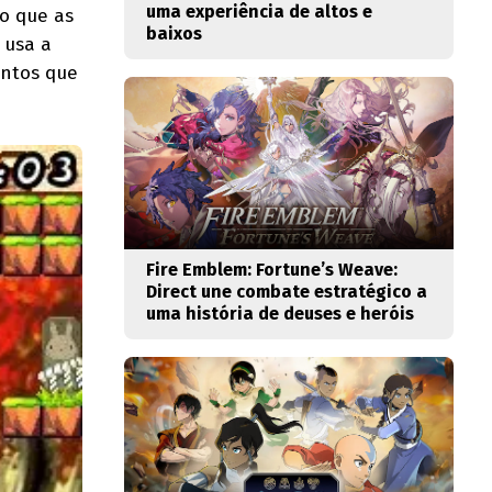
uma experiência de altos e
o que as
baixos
 usa a
entos que
Fire Emblem: Fortune’s Weave:
Direct une combate estratégico a
uma história de deuses e heróis