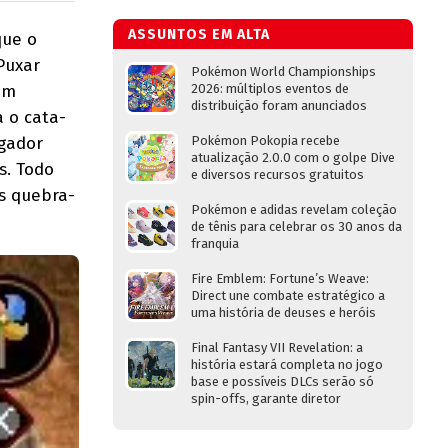
ASSUNTOS EM ALTA
que o
 Puxar
Pokémon World Championships
om
2026: múltiplos eventos de
distribuição foram anunciados
 o cata-
ogador
Pokémon Pokopia recebe
atualização 2.0.0 com o golpe Dive
s. Todo
e diversos recursos gratuitos
os quebra-
Pokémon e adidas revelam coleção
de tênis para celebrar os 30 anos da
franquia
Fire Emblem: Fortune’s Weave:
Direct une combate estratégico a
uma história de deuses e heróis
Final Fantasy VII Revelation: a
história estará completa no jogo
base e possíveis DLCs serão só
spin-offs, garante diretor