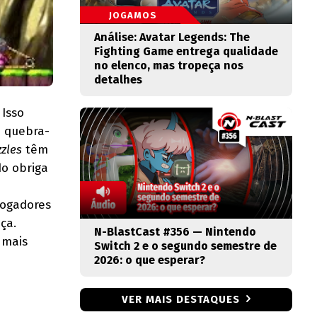
JOGAMOS
Análise: Avatar Legends: The
Fighting Game entrega qualidade
no elenco, mas tropeça nos
detalhes
 Isso
o quebra-
zles
têm
o obriga
jogadores
ça.
N-BlastCast #356 — Nintendo
 mais
Switch 2 e o segundo semestre de
2026: o que esperar?
VER MAIS DESTAQUES