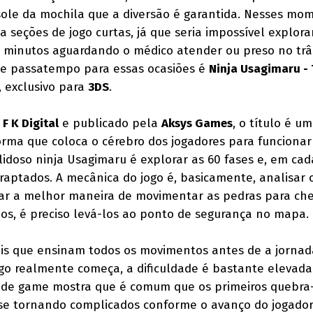
sole da mochila que a diversão é garantida. Nesses mo
 seções de jogo curtas, já que seria impossível explora
minutos aguardando o médico atender ou preso no trân
e passatempo para essas ocasiões é
Ninja Usagimaru -
, exclusivo para
3DS
.
o
F K Digital
e publicado pela
Aksys Games
, o título é um
rma que coloca o cérebro dos jogadores para funcionar
lidoso ninja Usagimaru é explorar as 60 fases e, em ca
 raptados. A mecânica do jogo é, basicamente, analisar 
dar a melhor maneira de movimentar as pedras para ch
-los, é preciso levá-los ao ponto de segurança no mapa.
iais que ensinam todos os movimentos antes de a jornad
jogo realmente começa, a dificuldade é bastante elevada
o de game mostra que é comum que os primeiros quebra
 se tornando complicados conforme o avanço do jogador