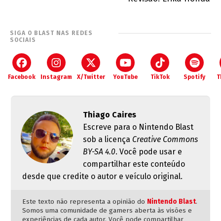
SIGA O BLAST NAS REDES
SOCIAIS
Facebook
Instagram
X/Twitter
YouTube
TikTok
Spotify
T
Thiago Caires
Escreve para o Nintendo Blast
sob a licença
Creative Commons
BY-SA 4.0
. Você pode usar e
compartilhar este conteúdo
desde que credite o autor e veículo original.
Este texto não representa a opinião do
Nintendo Blast
.
Somos uma comunidade de gamers aberta às visões e
experiências de cada autor. Você pode compartilhar