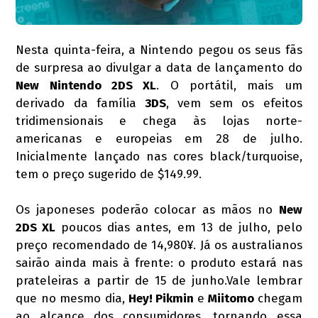
Nesta quinta-feira, a Nintendo pegou os seus fãs
de surpresa ao divulgar a data de lançamento do
New Nintendo 2DS XL
. O portátil, mais um
derivado da família
3DS
, vem sem os efeitos
tridimensionais e chega às lojas norte-
americanas e europeias em 28 de julho.
Inicialmente lançado nas cores black/turquoise,
tem o preço sugerido de $149.99.
Os japoneses poderão colocar as mãos no
New
2DS XL
poucos dias antes, em 13 de julho, pelo
preço recomendado de 14,980¥. Já os australianos
sairão ainda mais à frente: o produto estará nas
prateleiras a partir de 15 de junho.Vale lembrar
que no mesmo dia,
Hey! Pikmin
e
Miitomo
chegam
ao alcance dos consumidores, tornando essa