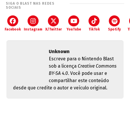
SIGA O BLAST NAS REDES
SOCIAIS
Facebook
Instagram
X/Twitter
YouTube
TikTok
Spotify
T
Unknown
Escreve para o Nintendo Blast
sob a licença
Creative Commons
BY-SA 4.0
. Você pode usar e
compartilhar este conteúdo
desde que credite o autor e veículo original.