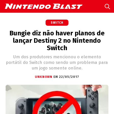
SWITCH
Bungie diz não haver planos de
lançar Destiny 2 no Nintendo
Switch
Um dos produtores mencionou o elemento
portátil do Switch como sendo um problema para
um jogo somente online.
UNKNOWN
EM 22/05/2017