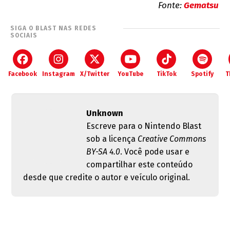
Fonte:
Gematsu
SIGA O BLAST NAS REDES
SOCIAIS
Facebook
Instagram
X/Twitter
YouTube
TikTok
Spotify
T
Unknown
Escreve para o Nintendo Blast
sob a licença
Creative Commons
BY-SA 4.0
. Você pode usar e
compartilhar este conteúdo
desde que credite o autor e veículo original.