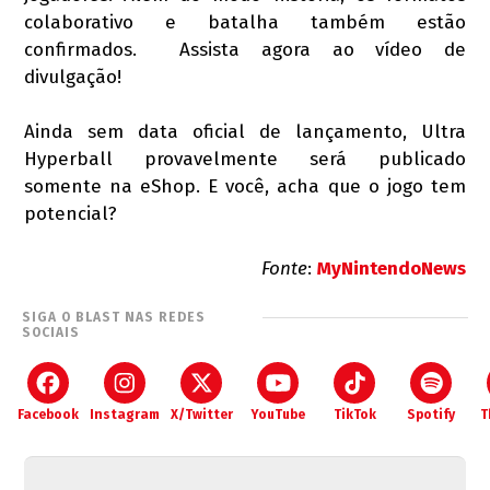
colaborativo e batalha também estão
confirmados. Assista agora ao vídeo de
divulgação!
Ainda sem data oficial de lançamento, Ultra
Hyperball provavelmente será publicado
somente na eShop. E você, acha que o jogo tem
potencial?
Fonte
:
MyNintendoNews
SIGA O BLAST NAS REDES
SOCIAIS
Facebook
Instagram
X/Twitter
YouTube
TikTok
Spotify
T