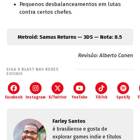
Pequenos desbalanceamentos em lutas
contra certos chefes.
Metroid: Samus Returns — 3DS — Nota: 8.5
Revisão: Alberto Canen
SIGA O BLAST NAS REDES
SOCIAIS
Facebook
Instagram
X/Twitter
YouTube
TikTok
Spotify
T
Farley Santos
é brasiliense e gosta de
explorar games indie e títulos