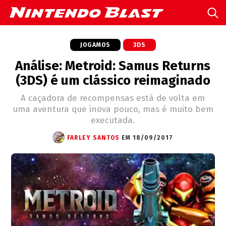
JOGAMOS
3DS
Análise: Metroid: Samus Returns
(3DS) é um clássico reimaginado
A caçadora de recompensas está de volta em
uma aventura que inova pouco, mas é muito bem
executada.
FARLEY SANTOS
EM 18/09/2017