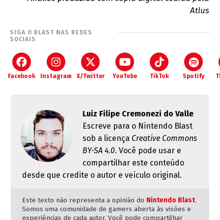
Atlus
SIGA O BLAST NAS REDES
SOCIAIS
Facebook
Instagram
X/Twitter
YouTube
TikTok
Spotify
T
Luiz Filipe Cremonezi do Valle
Escreve para o Nintendo Blast
sob a licença
Creative Commons
BY-SA 4.0
. Você pode usar e
compartilhar este conteúdo
desde que credite o autor e veículo original.
Este texto não representa a opinião do
Nintendo Blast
.
Somos uma comunidade de gamers aberta às visões e
experiências de cada autor. Você pode compartilhar