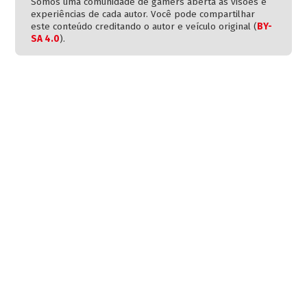
Somos uma comunidade de gamers aberta às visões e
experiências de cada autor. Você pode compartilhar
este conteúdo creditando o autor e veículo original (
BY-
SA 4.0
).