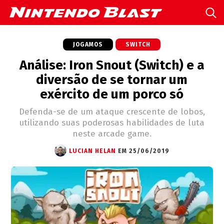
JOGAMOS
SWITCH
Análise: Iron Snout (Switch) e a
diversão de se tornar um
exército de um porco só
Defenda-se de um ataque crescente de lobos,
utilizando suas poderosas habilidades de luta
neste arcade game.
LUCIAN HELAN
EM 25/06/2019