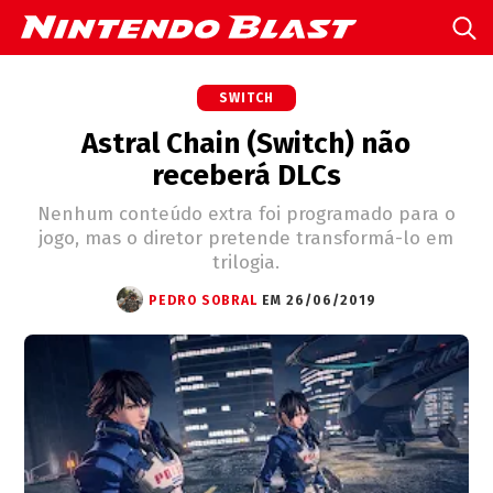
SWITCH
Astral Chain (Switch) não
receberá DLCs
Nenhum conteúdo extra foi programado para o
jogo, mas o diretor pretende transformá-lo em
trilogia.
PEDRO SOBRAL
EM 26/06/2019