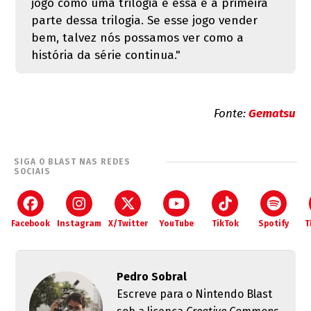
jogo como uma trilogia e essa é a primeira
parte dessa trilogia. Se esse jogo vender
bem, talvez nós possamos ver como a
história da série continua."
Fonte:
Gematsu
SIGA O BLAST NAS REDES
SOCIAIS
Facebook
Instagram
X/Twitter
YouTube
TikTok
Spotify
T
Pedro Sobral
Escreve para o Nintendo Blast