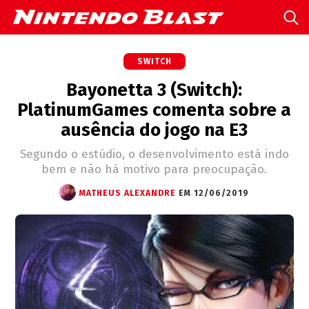
SWITCH
Bayonetta 3 (Switch):
PlatinumGames comenta sobre a
ausência do jogo na E3
Segundo o estúdio, o desenvolvimento está indo
bem e não há motivo para preocupação.
MATHEUS ALEXANDRE
EM 12/06/2019