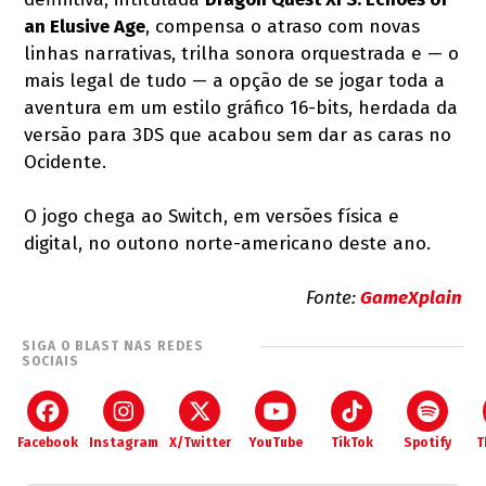
an Elusive Age
, compensa o atraso com novas
linhas narrativas, trilha sonora orquestrada e — o
mais legal de tudo — a opção de se jogar toda a
aventura em um estilo gráfico 16-bits, herdada da
versão para 3DS que acabou sem dar as caras no
Ocidente.
O jogo chega ao Switch, em versões física e
digital, no outono norte-americano deste ano.
Fonte:
GameXplain
SIGA O BLAST NAS REDES
SOCIAIS
Facebook
Instagram
X/Twitter
YouTube
TikTok
Spotify
T