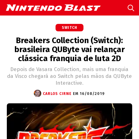
SWITCH
Breakers Collection (Switch):
brasileira QUByte vai relançar
clássica franquia de luta 2D
Depois de Vasara Collection, mais uma franquia
da Visco chegará ao Switch pelas mãos da QUByte
Interactive.
CARLOS CIRNE
EM 16/08/2019