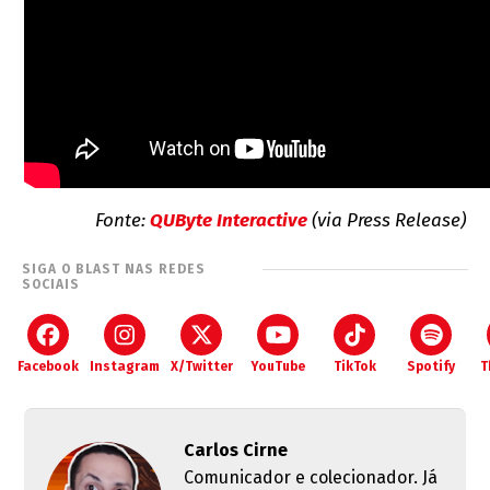
Fonte:
QUByte Interactive
(via Press Release)
SIGA O BLAST NAS REDES
SOCIAIS
Facebook
Instagram
X/Twitter
YouTube
TikTok
Spotify
T
Carlos Cirne
Comunicador e colecionador. Já