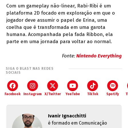
Com um gameplay não-linear, Rabi-Ribi é um
plataforma 2D focado em exploração em que o
jogador deve assumir o papel de Erina, uma
coelha que é transformada em uma garota
humana. Acompanhada pela fada Ribbon, ela
parte em uma jornada para voltar ao normal.
Fonte:
Nintendo Everything
SIGA O BLAST NAS REDES
SOCIAIS
Facebook
Instagram
X/Twitter
YouTube
TikTok
Spotify
T
Ivanir Ignacchitti
é formado em Comunicação