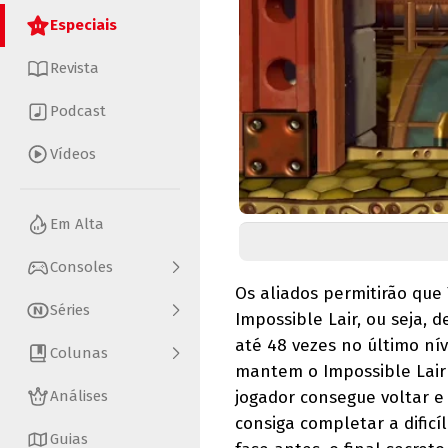
Especiais
Revista
Podcast
Vídeos
Em Alta
Consoles
Os aliados permitirão que
Séries
Impossible Lair, ou seja, 
até 48 vezes no último ní
Colunas
mantem o Impossible Lair
Análises
jogador consegue voltar e 
consiga completar a dific
Guias