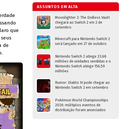
ASSUNTOS EM ALTA
berdade
Moonlighter 2: The Endless Vault
essando
chegará ao Switch 2 em 2 de
setembro
laro que
 seus
Minecraft para Nintendo Switch 2
será lançado em 27 de outubro
a de
o.
Nintendo Switch 2 atinge 23,68
milhões de unidades vendidas e o
Nintendo Switch atinge 156,59
milhões
Rumor: Diablo IV pode chegar ao
Nintendo Switch 2 em setembro
Pokémon World Championships
2026: múltiplos eventos de
distribuição foram anunciados