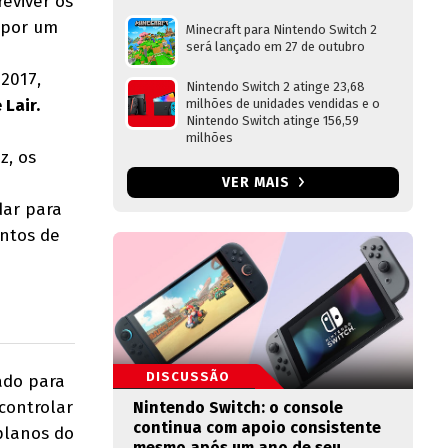
eviver os
 por um
Minecraft para Nintendo Switch 2
será lançado em 27 de outubro
 2017,
Nintendo Switch 2 atinge 23,68
Lair.
milhões de unidades vendidas e o
Nintendo Switch atinge 156,59
milhões
z, os
VER MAIS
dar para
entos de
DISCUSSÃO
gado para
 controlar
Nintendo Switch: o console
continua com apoio consistente
planos do
mesmo após um ano de seu