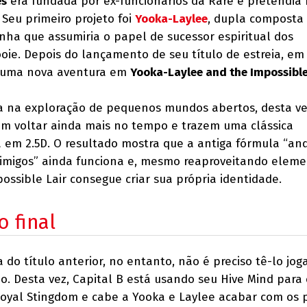
es
era fundada por ex-funcionários da Rare e pretendia r
 Seu primeiro projeto foi
Yooka-Laylee
, dupla composta
ha que assumiria o papel de sucessor espiritual dos
oie. Depois do lançamento de seu título de estreia, em
a uma nova aventura em
Yooka-Laylee and the Impossible 
tia na exploração de pequenos mundos abertos, desta ve
am voltar ainda mais no tempo e trazem uma clássica
 em 2.5D. O resultado mostra que a antiga fórmula “an
 inimigos” ainda funciona e, mesmo reaproveitando elem
ossible Lair consegue criar sua própria identidade.
 final
 do título anterior, no entanto, não é preciso tê-lo jo
ão. Desta vez, Capital B está usando seu Hive Mind para
oyal Stingdom e cabe a Yooka e Laylee acabar com os 