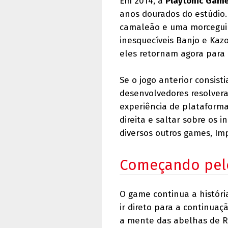
Em 2014, a
Playtonic Gam
anos dourados do estúdio.
camaleão e uma morceguin
inesquecíveis Banjo e Kazo
eles retornam agora par
Se o jogo anterior consis
desenvolvedores resolver
experiência de plataforma
direita e saltar sobre os
diversos outros games, Imp
Começando pelo
O game continua a história
ir direto para a continuaç
a mente das abelhas de R