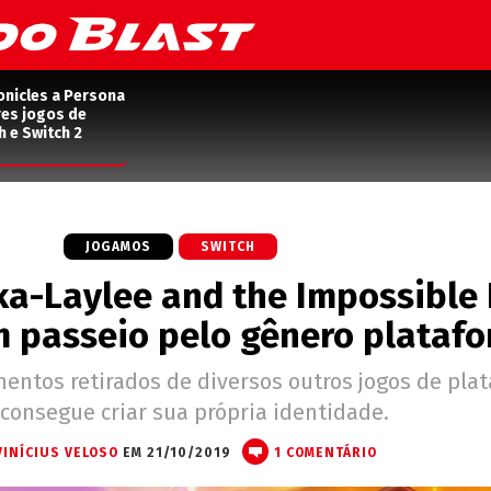
onicles a Persona
res jogos de
h e Switch 2
JOGAMOS
SWITCH
ka-Laylee and the Impossible 
m passeio pelo gênero plataf
entos retirados de diversos outros jogos de pla
consegue criar sua própria identidade.
VINÍCIUS VELOSO
EM 21/10/2019
1 COMENTÁRIO