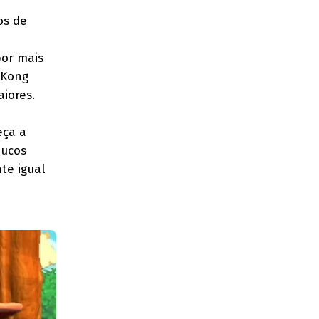
os de
por mais
 Kong
iores.
eça a
oucos
te igual
ê