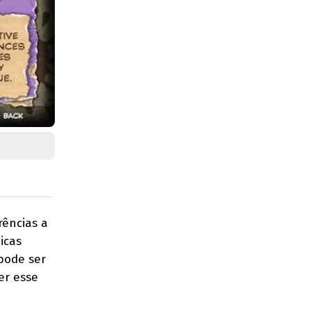
rências a
icas
 pode ser
er esse