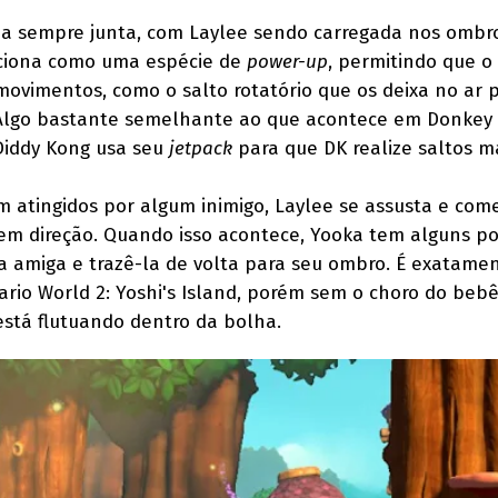
da sempre junta, com Laylee sendo carregada nos ombr
nciona como uma espécie de
power-up
, permitindo que o
ovimentos, como o salto rotatório que os deixa no ar 
 Algo bastante semelhante ao que acontece em Donkey
Diddy Kong usa seu
jetpack
para que DK realize saltos ma
 atingidos por algum inimigo, Laylee se assusta e com
m direção. Quando isso acontece, Yooka tem alguns p
 amiga e trazê-la de volta para seu ombro. É exatamen
rio World 2: Yoshi's Island, porém sem o choro do beb
stá flutuando dentro da bolha.