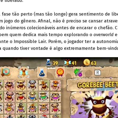
 é liberado.
a fase tão perto (mas tão longe) gera sentimento de li
m jogo do gênero. Afinal, não é preciso se cansar atrav
ndo inúmeros colecionáveis antes de encarar o chefão. C
 bem quem dedica mais tempo explorando o
overworld
e
ante o Impossible Lair. Porém, o jogador ter a autonomi
ra quando tiver vontade é algo extremamente bem-vind