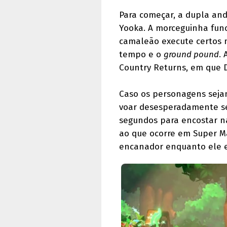
Para começar, a dupla an
Yooka. A morceguinha fu
camaleão execute certos m
tempo e o
ground pound
.
Country Returns, em que 
Caso os personagens sejam
voar desesperadamente se
segundos para encostar na
ao que ocorre em Super Ma
encanador enquanto ele e