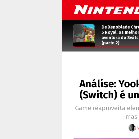
De Xenoblade Chr
5 Royal: os melho
aventura do Switc
(parte 2)
Análise: Yoo
(Switch) é u
Game reaproveita elem
mas 