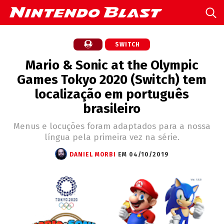
SWITCH
Mario & Sonic at the Olympic
Games Tokyo 2020 (Switch) tem
localização em português
brasileiro
Menus e locuções foram adaptados para a nossa
língua pela primeira vez na série.
DANIEL MORBI
EM 04/10/2019