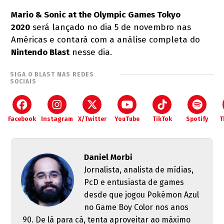
Mario & Sonic at the Olympic Games Tokyo
2020
será lançado no dia 5 de novembro nas
Américas e contará com a análise completa do
Nintendo Blast
nesse dia.
SIGA O BLAST NAS REDES
SOCIAIS
Facebook
Instagram
X/Twitter
YouTube
TikTok
Spotify
T
Daniel Morbi
Jornalista, analista de mídias,
PcD e entusiasta de games
desde que jogou Pokémon Azul
no Game Boy Color nos anos
90. De lá para cá, tenta aproveitar ao máximo