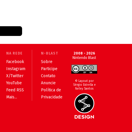
NA REDE
N-BLAST
2008 - 2026
Nintendo Blast
Facebook
Sobre
Instagram
Participe
X/Twitter
Contato
© Layout por
YouTube
Anuncie
Sérgio Estrella e
Farley Santos
Feed RSS
Política de
Mais...
Privacidade