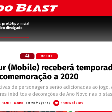
protótipo inicial
deo divulgado
MOBILE
ur (Mobile) receberá tempora
comemoração a 2020
tivas de personagens serão adicionadas ao jogo,
res inéditos e decorações de Ano Novo nas pistas
DANIEL MORBI
EM 28/12/2019
COMENTÁRIOS