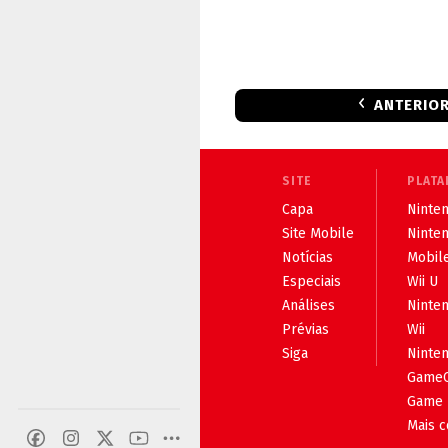
ANTERIO
SITE
PLATA
Capa
Ninten
Site Mobile
Ninte
Notícias
Mobil
Especiais
Wii U
Análises
Ninte
Prévias
Wii
Siga
Ninte
Game
Game 
Mais 