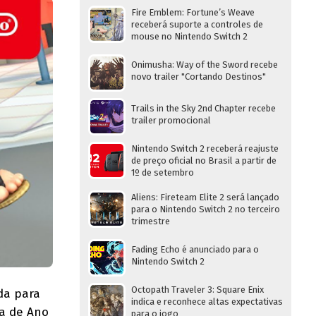
Fire Emblem: Fortune’s Weave
receberá suporte a controles de
mouse no Nintendo Switch 2
Onimusha: Way of the Sword recebe
novo trailer "Cortando Destinos"
Trails in the Sky 2nd Chapter recebe
trailer promocional
Nintendo Switch 2 receberá reajuste
de preço oficial no Brasil a partir de
1º de setembro
Aliens: Fireteam Elite 2 será lançado
para o Nintendo Switch 2 no terceiro
trimestre
Fading Echo é anunciado para o
Nintendo Switch 2
Octopath Traveler 3: Square Enix
da para
indica e reconhece altas expectativas
da de Ano
para o jogo