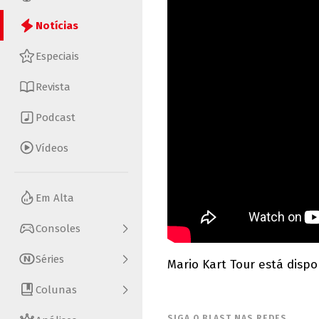
Notícias
Especiais
Revista
Podcast
Vídeos
Em Alta
Consoles
Séries
Mario Kart Tour está dispo
Colunas
SIGA O BLAST NAS REDES