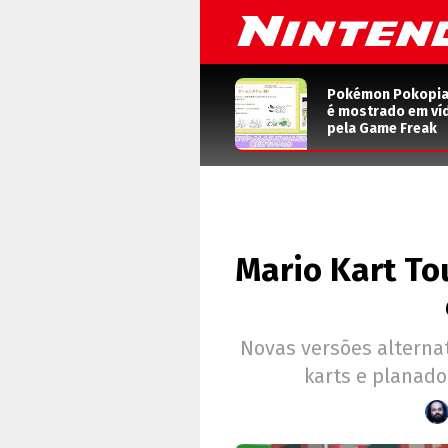
Pokémon Pokopia: 
é mostrado em ví
pela Game Freak
Mario Kart To
Novas versões alterna
karts e planado