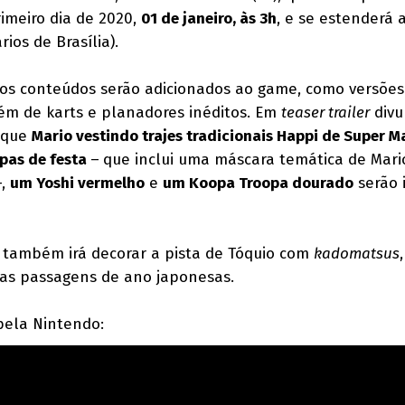
rimeiro dia de 2020,
01 de janeiro, às 3h
, e se estenderá a
rios de Brasília).
vos conteúdos serão adicionados ao game, como versões
lém de karts e planadores inéditos. Em
teaser trailer
divu
o que
Mario vestindo trajes tradicionais Happi de Super M
pas de festa
–
que inclui uma máscara temática de Mari
–,
um Yoshi vermelho
e
um Koopa Troopa dourado
serão 
também irá decorar a pista de Tóquio com
kadomatsus
,
nas passagens de ano japonesas.
 pela Nintendo: