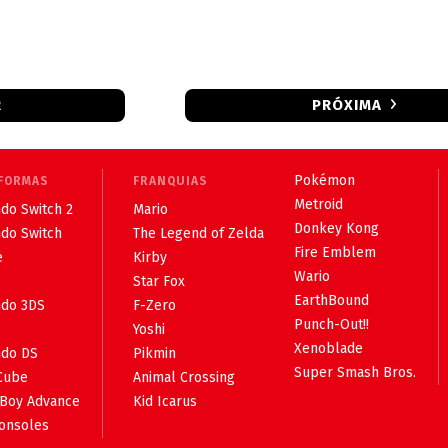
R
PRÓXIMA
Pokémon
FORMAS
FRANQUIAS
Metroid
do Switch 2
Mario
Donkey Kong
ndo Switch
The Legend of Zelda
Fire Emblem
e
Kirby
Wario
Star Fox
EarthBound
ndo 3DS
F-Zero
Punch-Out!!
Yoshi
Xenoblade
ndo DS
Pikmin
Super Smash Bros.
Cube
Animal Crossing
Boy Advance
Kid Icarus
consoles