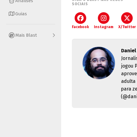
Análises
SOCIAIS
Guias
Facebook
Instagram
X/Twitter
Mais Blast
Daniel
Jornal
jogou 
aprove
adulta
para z
(@dani