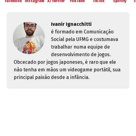
Facebook
Instagram
X/Twitter
YouTube
TikTok
Spotify
T
Ivanir Ignacchitti
é formado em Comunicação
Social pela UFMG e costumava
trabalhar numa equipe de
desenvolvimento de jogos.
Obcecado por jogos japoneses, é raro que ele
não tenha em mãos um videogame portátil, sua
principal paixão desde a infância.