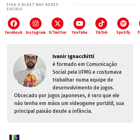
SIGA O BLAST NAS REDES
SOCIAIS
Facebook
Instagram
X/Twitter
YouTube
TikTok
Spotify
T
Ivanir Ignacchitti
é formado em Comunicação
Social pela UFMG e costumava
trabalhar numa equipe de
desenvolvimento de jogos.
Obcecado por jogos japoneses, é raro que ele
não tenha em mãos um videogame portátil, sua
principal paixão desde a infância.