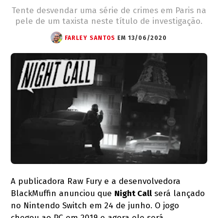
Tente desvendar uma série de crimes em Paris na
pele de um taxista neste título de investigação.
FARLEY SANTOS
EM 13/06/2020
A publicadora Raw Fury e a desenvolvedora
BlackMuffin anunciou que
Night Call
será lançado
no Nintendo Switch em 24 de junho. O jogo
chegou ao PC em 2019 e agora ele será