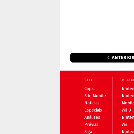
ANTERIO
SITE
PLATA
Capa
Ninten
Site Mobile
Ninte
Notícias
Mobil
Especiais
Wii U
Análises
Ninte
Prévias
Wii
Siga
Ninte