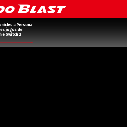
onicles a Persona
res jogos de
h e Switch 2