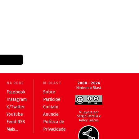
NA REDE
N-BLAST
2008 - 2026
Nintendo Blast
Facebook
Sobre
Instagram
Participe
X/Twitter
Contato
© Layout por
YouTube
Anuncie
Sérgio Estrella e
Farley Santos
Feed RSS
Política de
Mais...
Privacidade