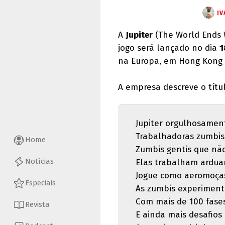
IV
A
Jupiter
(The World Ends W
jogo será lançado no dia
1
na Europa, em Hong Kong 
A empresa descreve o títu
Jupiter orgulhosament
Trabalhadoras zumbis
Home
Zumbis gentis que nã
Notícias
Elas trabalham ardu
Jogue como aeromoças,
Especiais
As zumbis experimenta
Com mais de 100 fases
Revista
E ainda mais desafios