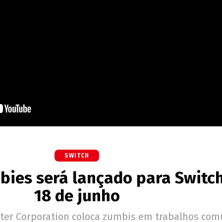
SWITCH
ies será lançado para Switc
18 de junho
piter Corporation coloca zumbis em trabalhos com