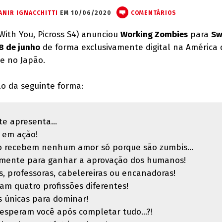
ANIR IGNACCHITTI
EM 10/06/2020
COMENTÁRIOS
ith You, Picross S4) anunciou
Working Zombies
para
Sw
8 de junho
de forma exclusivamente digital na América 
e no Japão.
lo da seguinte forma:
e apresenta...
 em ação!
o recebem nenhum amor só porque são zumbis...
amente para ganhar a aprovação dos humanos!
 professoras, cabelereiras ou encanadoras!
m quatro profissões diferentes!
 únicas para dominar!
 esperam você após completar tudo...?!