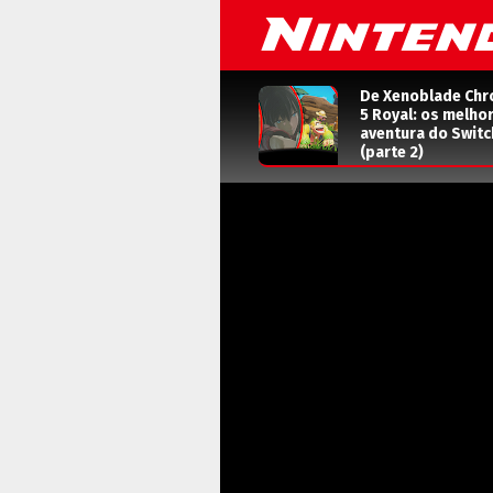
De Xenoblade Chr
5 Royal: os melho
aventura do Switc
(parte 2)