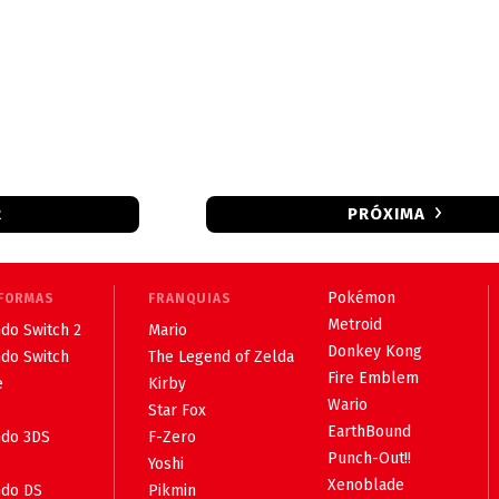
R
PRÓXIMA
Pokémon
FORMAS
FRANQUIAS
Metroid
do Switch 2
Mario
Donkey Kong
ndo Switch
The Legend of Zelda
Fire Emblem
e
Kirby
Wario
Star Fox
EarthBound
ndo 3DS
F-Zero
Punch-Out!!
Yoshi
Xenoblade
ndo DS
Pikmin