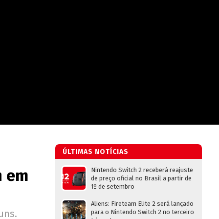
ÚLTIMAS NOTÍCIAS
h em
Nintendo Switch 2 receberá reajuste
de preço oficial no Brasil a partir de
1º de setembro
Aliens: Fireteam Elite 2 será lançado
uns.
para o Nintendo Switch 2 no terceiro