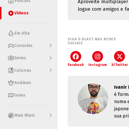
Podcast
Aproveite multiplayer 
Jogue com amigos e fa
Vídeos
Em Alta
SIGA O BLAST NAS REDES
SOCIAIS
Consoles
Séries
Facebook
Instagram
X/Twitter
Colunas
Análises
Ivanir
é form
Guias
numa e
japone
Mais Blast
sua pri