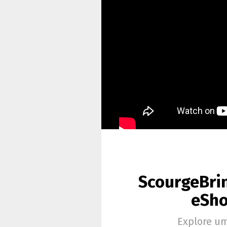
ScourgeBrin
eSho
Explore um