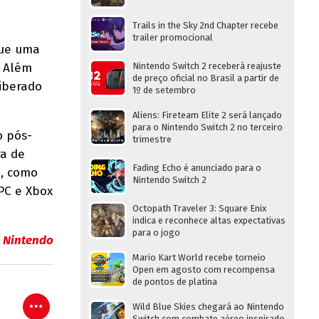
Trails in the Sky 2nd Chapter recebe
trailer promocional
que uma
. Além
Nintendo Switch 2 receberá reajuste
de preço oficial no Brasil a partir de
liberado
1º de setembro
Aliens: Fireteam Elite 2 será lançado
para o Nintendo Switch 2 no terceiro
o pós-
trimestre
ra de
Fading Echo é anunciado para o
e, como
Nintendo Switch 2
PC e Xbox
Octopath Traveler 3: Square Enix
indica e reconhece altas expectativas
para o jogo
 Nintendo
Mario Kart World recebe torneio
Open em agosto com recompensa
de pontos de platina
Wild Blue Skies chegará ao Nintendo
Switch com combate aéreo inspirado