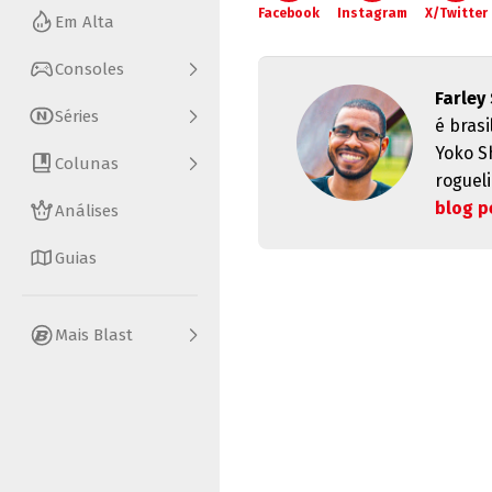
Facebook
Instagram
X/Twitter
Em Alta
Consoles
Farley
Séries
é brasi
Yoko S
Colunas
rogueli
blog p
Análises
Guias
Mais Blast