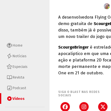
A desenvolvedora Flying 
demo gratuita de
Scourge
disso, também já é possíve
um novo trailer do jogo qu
Home
ScourgeBringer
é estrelad
apocaliptico em que uma 
Notícias
ação e plataforma 2D foc
morte permanente e mapa 
Especiais
One em 21 de outubro.
Revista
Podcast
SIGA O BLAST NAS REDES
SOCIAIS
Vídeos