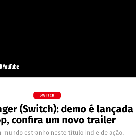
SWITCH
ger (Switch): demo é lançada
p, confira um novo trailer
 mundo estranho neste título indie de ação.