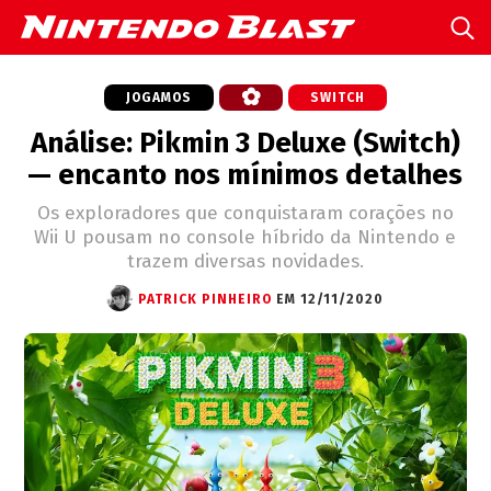
JOGAMOS
SWITCH
Análise: Pikmin 3 Deluxe (Switch)
— encanto nos mínimos detalhes
Os exploradores que conquistaram corações no
Wii U pousam no console híbrido da Nintendo e
trazem diversas novidades.
PATRICK PINHEIRO
EM 12/11/2020