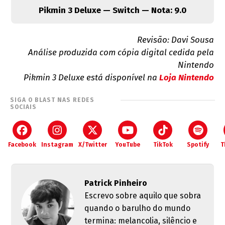
Pikmin 3 Deluxe — Switch — Nota: 9.0
Revisão: Davi Sousa
Análise produzida com cópia digital cedida pela
Nintendo
Pikmin 3 Deluxe está disponível na
Loja Nintendo
SIGA O BLAST NAS REDES
SOCIAIS
Facebook
Instagram
X/Twitter
YouTube
TikTok
Spotify
T
Patrick Pinheiro
Escrevo sobre aquilo que sobra
quando o barulho do mundo
termina: melancolia, silêncio e