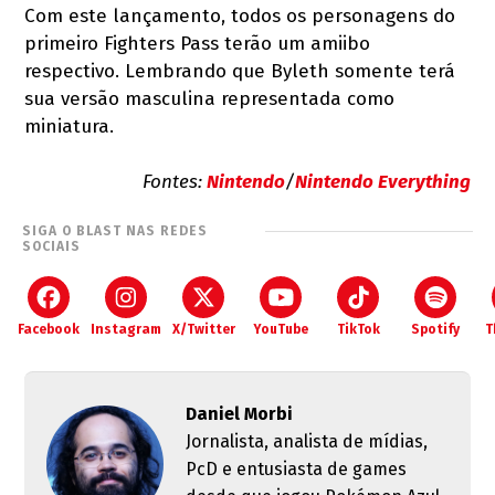
Com este lançamento, todos os personagens do
primeiro Fighters Pass terão um amiibo
respectivo. Lembrando que Byleth somente terá
sua versão masculina representada como
miniatura.
Fontes:
Nintendo
/
Nintendo Everything
SIGA O BLAST NAS REDES
SOCIAIS
Facebook
Instagram
X/Twitter
YouTube
TikTok
Spotify
T
Daniel Morbi
Jornalista, analista de mídias,
PcD e entusiasta de games