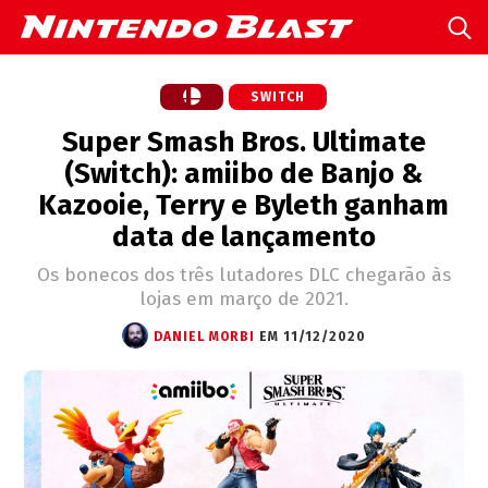
SWITCH
Super Smash Bros. Ultimate
(Switch): amiibo de Banjo &
Kazooie, Terry e Byleth ganham
data de lançamento
Os bonecos dos três lutadores DLC chegarão às
lojas em março de 2021.
DANIEL MORBI
EM 11/12/2020