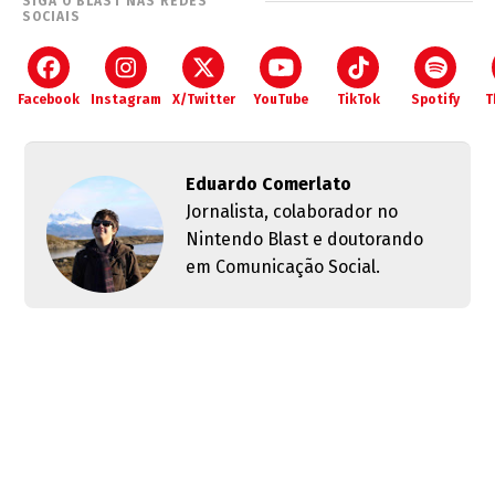
SIGA O BLAST NAS REDES
SOCIAIS
Facebook
Instagram
X/Twitter
YouTube
TikTok
Spotify
T
Eduardo Comerlato
Jornalista, colaborador no
Nintendo Blast e doutorando
em Comunicação Social.