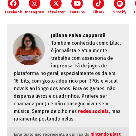
Facebook
Instagram
X/Twitter
YouTube
TikTok
Spotify
T
Juliana Paiva Zapparoli
Também conhecida como Lilac,
é jornalista e atualmente
trabalha com assessoria de
imprensa. Fã de jogos de
plataforma no geral, especialmente os da era
16-bits, com gosto adquirido por RPGs e visual
novels ao longo dos anos. Fora os games, não
dispensa livros e quadrinhos. Prefere ser
chamada por Ju e não consegue viver sem
música. Sempre de olho nas
redes sociais
, mas
raramente postando nelas.
Este texto não representa a opinião do
Nintendo Blast
.