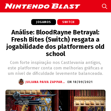
JOGAMOS
SWITCH
Análise: BloodRayne Betrayal:
Fresh Bites (Switch) resgata a
jogabilidade dos platformers old
school
Com forte inspiração nos Castlevania antigos,
este platformer conta com melhorias gráficas e
um nível de dificuldade levemente balanceada.
JULIANA PAIVA ZAPPAROLI
EM 18/09/2021