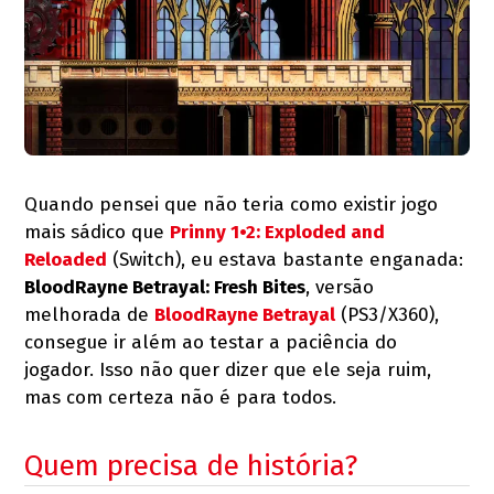
Quando pensei que não teria como existir jogo
mais sádico que
Prinny 1•2: Exploded and
Reloaded
(Switch), eu estava bastante enganada:
BloodRayne Betrayal: Fresh Bites
, versão
melhorada de
BloodRayne Betrayal
(PS3/X360),
consegue ir além ao testar a paciência do
jogador. Isso não quer dizer que ele seja ruim,
mas com certeza não é para todos.
Quem precisa de história?