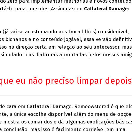
lo do zero para implementar melhorias e novos conteúdo
rtá-lo para consoles. Assim nasceu
Catlateral Damage:
(já vai se acostumando aos trocadilhos) considerável,
s bichanos e no conteúdo jogável, essa versão definitiv
so na direção certa em relação ao seu antecessor, mas
 simulador das diabruras aprontadas pelos nossos ami
que eu não preciso limpar depois
de cara em Catlateral Damage: Remeowstered é que ele
ente, a única escolha disponível além do menu de opçõe
que mostra os comandos e dá algumas explicações básica
a conclusão, mas isso é facilmente corrigível em uma