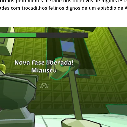
irmos pelo menos metade dos objetivos de alguns está
des com trocadilhos felinos dignos de um episódio de A