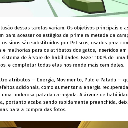
usão dessas tarefas variam. Os objetivos principais e 
em para acessar os estágios da primeira metade da cam
 os sinos são substituídos por Petiscos, usados para co
 e melhorias para os atributos dos gatos, inseridos em
o sistema de árvore de habilidades. Fazer 100% de uma 
os, e completar todas elas nos rende mais cem deles.
ro atributos — Energia, Movimento, Pulo e Patada — 
efeitos adicionais, como aumentar a energia recuperad
r uma poderosa patada carregada. A árvore de habilida
, portanto acaba sendo rapidamente preenchida, dei
enas para a compra das fotos.