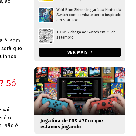
s, ao
Wild Blue Skies chegará ao Nintendo
Switch com combate aéreo inspirado
em Star Fox
TOEM 2 chega ao Switch em 29 de
setembro
a é, sem
 será que
VER MAIS
guinhos
? Só
 vai
s é o
Jogatina de FDS #70: o que
s. Não é
estamos jogando