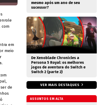
mesmo após um ano de seu
sucessor?
es
senrole
ja com
entra em
or meio
r
De Xenoblade Chronicles a
Persona 5 Royal: os melhores
a.
jogos de aventura do Switch e
Switch 2 (parte 2)
 com
pal,
VER MAIS DESTAQUES
ser de
inhos
ASSUNTOS EM ALTA
só