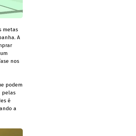
as metas
panha. A
mprar
 um
fase nos
que podem
a pelas
des é
xando a