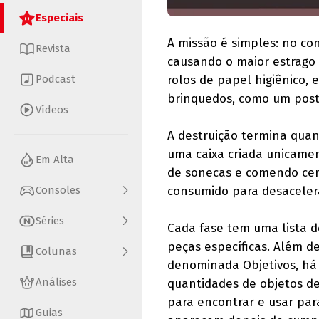
Especiais
A missão é simples: no co
Revista
causando o maior estrago 
Podcast
rolos de papel higiênico, 
brinquedos, como um post
Vídeos
A destruição termina quan
uma caixa criada unicamen
Em Alta
de sonecas e comendo cer
Consoles
consumido para desaceler
Séries
Cada fase tem uma lista d
peças específicas. Além de
Colunas
denominada Objetivos, há
Análises
quantidades de objetos de
para encontrar e usar par
Guias