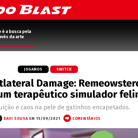
e é a busca pela
avés da arte
JOGAMOS
SWITCH
atlateral Damage: Remeowster
 um terapêutico simulador feli
uição e caos na pele de gatinhos encapetados.
DAVI SOUSA
EM 15/09/2021
COMENTÁRIOS