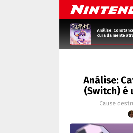
Análise: Constanc
cura da mente atr
Análise: C
(Switch) é
Cause destr