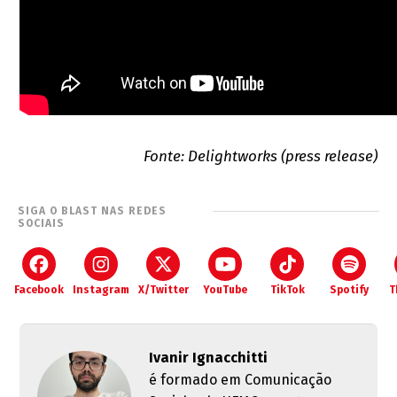
Fonte: Delightworks (press release)
SIGA O BLAST NAS REDES
SOCIAIS
Facebook
Instagram
X/Twitter
YouTube
TikTok
Spotify
T
Ivanir Ignacchitti
é formado em Comunicação