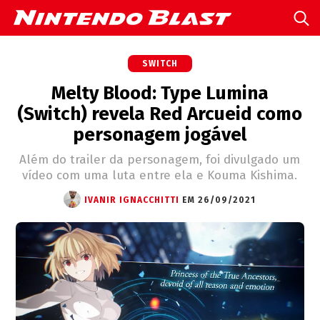
SWITCH
Melty Blood: Type Lumina
(Switch) revela Red Arcueid como
personagem jogável
Além do trailer da personagem, foi divulgado um
vídeo com uma luta entre ela e Kouma Kishima.
IVANIR IGNACCHITTI
EM 26/09/2021