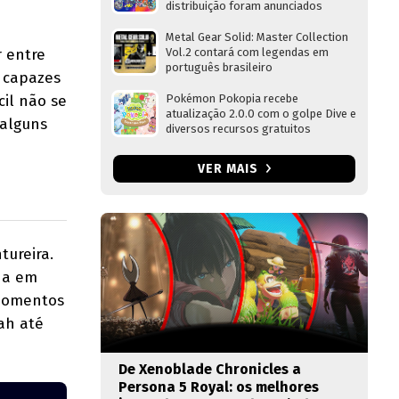
distribuição foram anunciados
a
Metal Gear Solid: Master Collection
Vol.2 contará com legendas em
r entre
português brasileiro
 capazes
Pokémon Pokopia recebe
cil não se
atualização 2.0.0 com o golpe Dive e
 alguns
diversos recursos gratuitos
VER MAIS
tureira.
na em
 momentos
ah até
De Xenoblade Chronicles a
Persona 5 Royal: os melhores