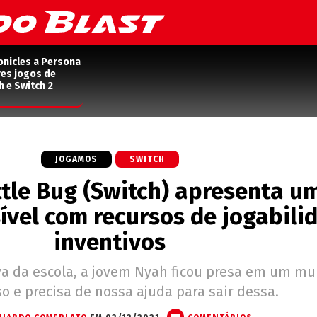
onicles a Persona
res jogos de
h e Switch 2
JOGAMOS
SWITCH
ittle Bug (Switch) apresenta u
ível com recursos de jogabili
inventivos
a da escola, a jovem Nyah ficou presa em um m
o e precisa de nossa ajuda para sair dessa.