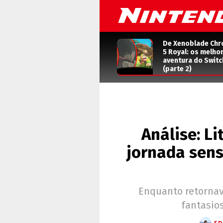
De Xenoblade Chr
5 Royal: os melho
aventura do Switc
(parte 2)
Análise: L
jornada sens
Enquanto retornav
fantasios