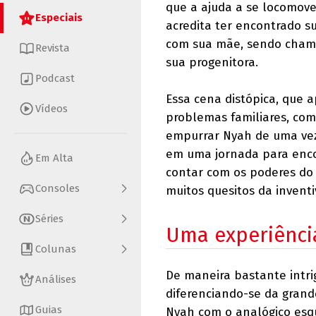
que a ajuda a se locomove
Especiais
acredita ter encontrado s
com sua mãe, sendo chamad
Revista
sua progenitora.
Podcast
Essa cena distópica, que 
Vídeos
problemas familiares, com
empurrar Nyah de uma vez 
em uma jornada para encon
Em Alta
contar com os poderes do 
Consoles
muitos quesitos da inventi
Séries
Uma experiência
Colunas
De maneira bastante intri
Análises
diferenciando-se da gran
Guias
Nyah com o analógico esq