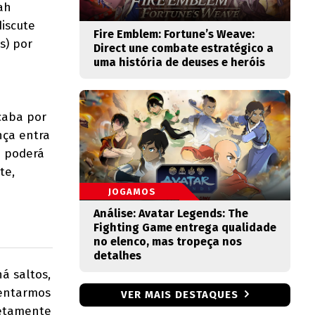
ah
iscute
Fire Emblem: Fortune’s Weave:
s) por
Direct une combate estratégico a
uma história de deuses e heróis
caba por
nça entra
a poderá
te,
JOGAMOS
Análise: Avatar Legends: The
Fighting Game entrega qualidade
no elenco, mas tropeça nos
detalhes
á saltos,
mentarmos
VER MAIS DESTAQUES
retamente