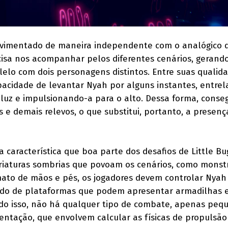
ovimentado de maneira independente com o analógico d
ecisa nos acompanhar pelos diferentes cenários, geran
elo com dois personagens distintos. Entre suas qualida
acidade de levantar Nyah por alguns instantes, entre
 luz e impulsionando-a para o alto. Dessa forma, conse
s e demais relevos, o que substitui, portanto, a presen
 característica que boa parte dos desafios de Little Bu
criaturas sombrias que povoam os cenários, como monst
ato de mãos e pés, os jogadores devem controlar Nyah
endo de plataformas que podem apresentar armadilhas e
udo isso, não há qualquer tipo de combate, apenas peq
ntação, que envolvem calcular as físicas de propulsão