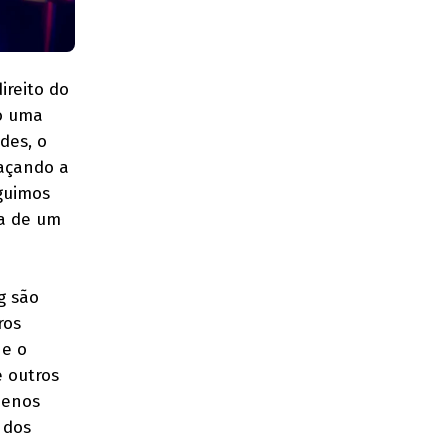
ireito do
do uma
des, o
laçando a
guimos
ça de um
g são
ros
 e o
 outros
uenos
 dos