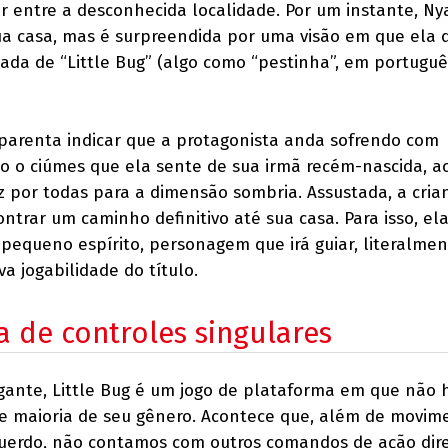
r entre a desconhecida localidade. Por um instante, Ny
ua casa, mas é surpreendida por uma visão em que ela d
a de “Little Bug” (algo como “pestinha”, em portuguê
aparenta indicar que a protagonista anda sofrendo com
o o ciúmes que ela sente de sua irmã recém-nascida, a
por todas para a dimensão sombria. Assustada, a cria
trar um caminho definitivo até sua casa. Para isso, el
pequeno espírito, personagem que irá guiar, literalmen
va jogabilidade do título.
 de controles singulares
gante, Little Bug é um jogo de plataforma em que não h
de maioria de seu gênero. Acontece que, além de movi
uerdo, não contamos com outros comandos de ação di